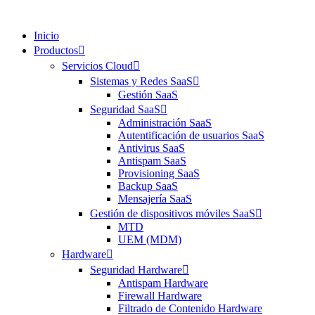
Inicio
Productos
Servicios Cloud
Sistemas y Redes SaaS
Gestión SaaS
Seguridad SaaS
Administración SaaS
Autentificación de usuarios SaaS
Antivirus SaaS
Antispam SaaS
Provisioning SaaS
Backup SaaS
Mensajería SaaS
Gestión de dispositivos móviles SaaS
MTD
UEM (MDM)
Hardware
Seguridad Hardware
Antispam Hardware
Firewall Hardware
Filtrado de Contenido Hardware