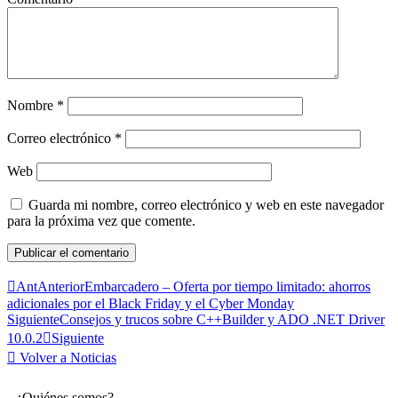
Nombre
*
Correo electrónico
*
Web
Guarda mi nombre, correo electrónico y web en este navegador
para la próxima vez que comente.
Ant
Anterior
Embarcadero – Oferta por tiempo limitado: ahorros
adicionales por el Black Friday y el Cyber ​​Monday
Siguiente
Consejos y trucos sobre C++Builder y ADO .NET Driver
10.0.2
Siguiente
Volver a Noticias
¿Quiénes somos?