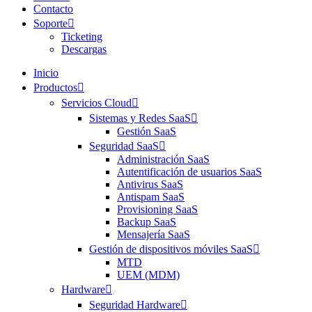
Contacto
Soporte
Ticketing
Descargas
Inicio
Productos
Servicios Cloud
Sistemas y Redes SaaS
Gestión SaaS
Seguridad SaaS
Administración SaaS
Autentificación de usuarios SaaS
Antivirus SaaS
Antispam SaaS
Provisioning SaaS
Backup SaaS
Mensajería SaaS
Gestión de dispositivos móviles SaaS
MTD
UEM (MDM)
Hardware
Seguridad Hardware