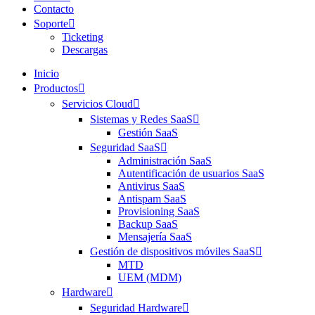
Contacto
Soporte
Ticketing
Descargas
Inicio
Productos
Servicios Cloud
Sistemas y Redes SaaS
Gestión SaaS
Seguridad SaaS
Administración SaaS
Autentificación de usuarios SaaS
Antivirus SaaS
Antispam SaaS
Provisioning SaaS
Backup SaaS
Mensajería SaaS
Gestión de dispositivos móviles SaaS
MTD
UEM (MDM)
Hardware
Seguridad Hardware