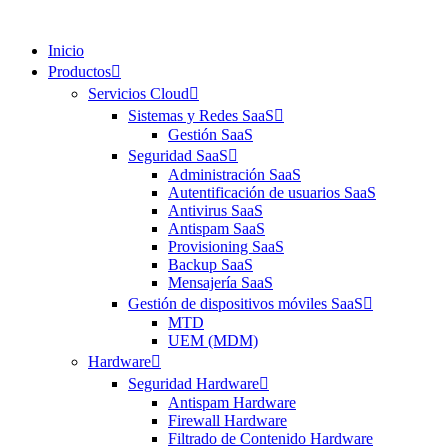
Inicio
Productos
Servicios Cloud
Sistemas y Redes SaaS
Gestión SaaS
Seguridad SaaS
Administración SaaS
Autentificación de usuarios SaaS
Antivirus SaaS
Antispam SaaS
Provisioning SaaS
Backup SaaS
Mensajería SaaS
Gestión de dispositivos móviles SaaS
MTD
UEM (MDM)
Hardware
Seguridad Hardware
Antispam Hardware
Firewall Hardware
Filtrado de Contenido Hardware